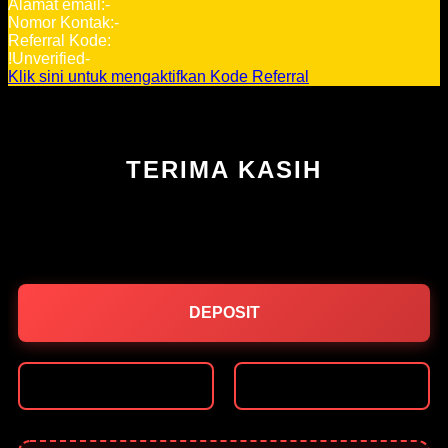
Alamat email
:
-
Nomor Kontak
:
-
Referral Kode
:
!
Unverified
-
Klik sini untuk mengaktifkan Kode Referral
TERIMA KASIH
Selamat bergabung!
Deposit hari ini dan dapatkan bonus menarik
serta nikmati keseruan bermain di
AGENDUNIA55
DEPOSIT
PERMAINAN
PROMOSI