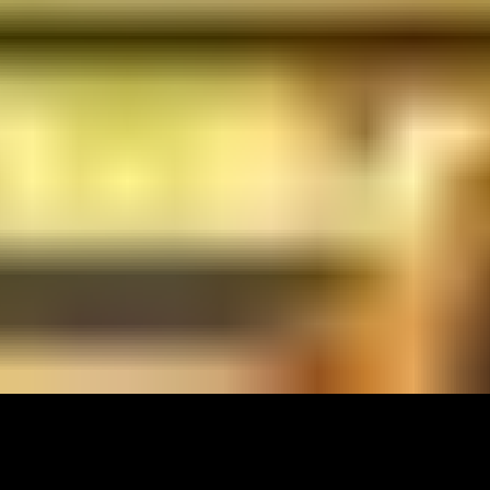
Info Lengkap
BERANDA
PROMO
PERMAINAN
PROFIL
LIVE CHAT