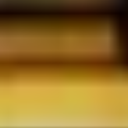
Mengapa Bermain di Situs
AGENDUNIA55?
Di tengah banyaknya pilihan situs slot,
AGENDUNIA55
menonjol berkat kombinasi antara keamanan, variasi
permainan, layanan responsif, dan sistem transaksi yang
efisien. Semua ini membuat pengalaman bermain menjadi
lebih nyaman dan menguntungkan.
Kesimpulan Mengenai Situs
AGENDUNIA55
Bagi pemain yang mencari situs slot online resmi dan
terpercaya di tahun 2026,
AGENDUNIA55
adalah pilihan
yang layak dipertimbangkan. Dengan akses mudah, koleksi
game lengkap, promo berlimpah, serta komitmen membayar
kemenangan 100%.
AGENDUNIA 55
memberikan
pengalaman bermain yang aman, seru, dan menguntungkan.
Moto situs kami adalah
know your limit
yang berarti tahu
batasan anda masing masing untuk melakukan taruhan
online.