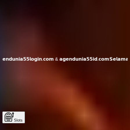
Alamat email
:
-
Nomor Kontak
:
-
Referral Kode
:
!
Unverified
-
Klik sini untuk mengaktifkan Kode Referral
Daftar
Masuk
𝗶𝗮𝟱𝟱𝗹𝗼𝗴𝗶𝗻.𝗰𝗼𝗺 & 𝗮𝗴𝗲𝗻𝗱𝘂𝗻𝗶𝗮𝟱𝟱𝗶𝗱.𝗰𝗼𝗺
𝗦𝗲𝗹𝗮𝗺𝗮𝘁 𝗱𝗮𝘁𝗮
MASUK
DAFTAR
RP 37.727.358.270
Slots