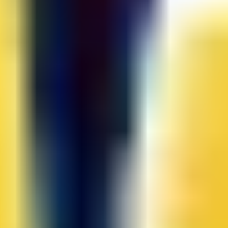
AGENDUNIA55
- Situs Slot
Gacor Agen Resmi Slot88
Terpercaya
AGENDUNIA55
merupakan salah satu penyedia situs slot
gacor agen resmi slot88 terpercaya yang sedang naik daun
di kalangan pecinta slot online di indonesia. salah satu nama
yang paling banyak dibicarakan di dunia slot online
Reputasinya sebagai platform resmi yang aman, cepat, dan
memberikan pengalaman bermain terbaik membuatnya
dipercaya oleh banyak pemain di seluruh Indonesia.
Dengan sistem yang dirancang kekinian ,
Agendunia55 login
dapat diakses 24 jam penuh dari mana saja, baik lewat
komputer maupun ponsel anda. Cukup dengan satu akun,
semua permainan dari berbagai kategori bisa dimainkan