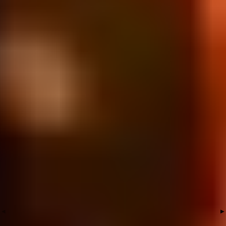
Waktu rata-rata
2
Mins
Withdraw
Waktu rata-rata
4
Mins
*Referensi waktu rata-rata tidak berlaku jika bank offline,
gangguan koneksi, dan informasi yang tidak lengkap
disediakan.
Cara Pembayaran
◀
▶