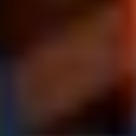
Kontak Pelayanan Pelanggan
LIVE
CHAT