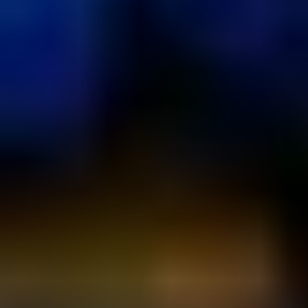
Eksklusif
AGENDUNIA55
menawarkan sangat banyak bonus dan
event yang dapat anda ikutin dan claim ketika anda
bergabung dan aktif bermain bersama kami dan selalu
update.Program loyalty atau level member juga menjadi fitur
populer di situs kami karena anda dapat mendapatkan
keuntungan yang lebih ketika level member ada meningkat.
Penyedia Slot Gacor dan Slot88 WD
Pasti Dibayar 100%
Setelah mendengar dan mendaftar di situs Agendunia55 lalu
mengakses
Agendunia55 login
mungkin anda meragukan
kualitas atau kepercayaan bermain di situs kami. Jika anda
ragu dengan reputasi kami maka anda dapat melihat
testimoni dari member kami melalui media sosial dan
pencarian google atau bahkan dari kerabat anda yang sudah
pernah bermain disini.Dapat ditemukan bawah agen ini tidak
pernah ada masalah terkait pembayaran kepada member
dan memiliki track record yang sangat baik dari awal hingga
saat ini